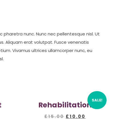
ec pharetra nunc. Nunc nec pellentesque nisl. Ut
s. Aliquam erat volutpat. Fusce venenatis
retium. Vivamus ultrices ullamcorper nunc, eu
l.
SALE!
t
Rehabilitation
Original
Current
£
15.00
£
10.00
price
price
was:
is: