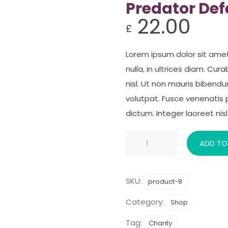
Predator De
22.00
£
Lorem ipsum dolor sit amet
nulla, in ultrices diam. Cu
nisl. Ut non mauris bibend
volutpat. Fusce venenatis 
dictum. Integer laoreet nisl 
Predator
ADD TO
Defense
quantity
SKU:
product-8
Category:
Shop
Tag:
Charity