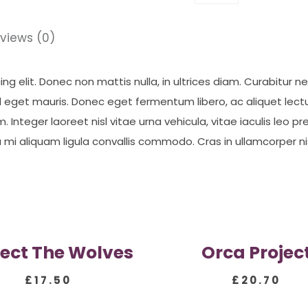
views (0)
g elit. Donec non mattis nulla, in ultrices diam. Curabitur n
eget mauris. Donec eget fermentum libero, ac aliquet lectu
 Integer laoreet nisl vitae urna vehicula, vitae iaculis leo p
i aliquam ligula convallis commodo. Cras in ullamcorper nis
tect The Wolves
Orca Projec
£
17.50
£
20.70