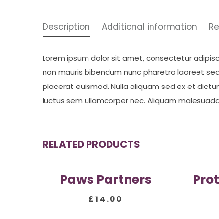
Description
Additional information
Re
Lorem ipsum dolor sit amet, consectetur adipiscin
non mauris bibendum nunc pharetra laoreet sed 
placerat euismod. Nulla aliquam sed ex et dictum.
luctus sem ullamcorper nec. Aliquam malesuada m
RELATED PRODUCTS
Paws Partners
Pro
£
14.00